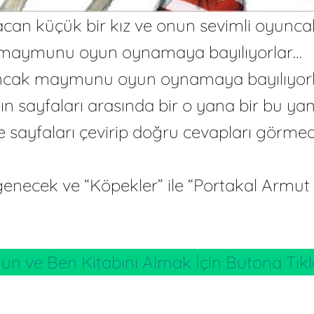
can küçük bir kız ve onun sevimli oyunca
maymunu oyun oynamaya bayılıyorlar…
yuncak maymunu oyun oynamaya bayılıyor
 sayfaları arasında bir o yana bir bu yana
ın ve sayfaları çevirip doğru cevapları gö
necek ve “Köpekler” ile “Portakal Armut 
n ve Ben Kitabını Almak İçin Butona Tıkl