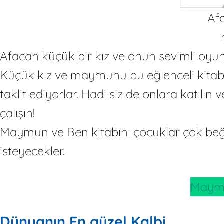
Afa
Afacan küçük bir kız ve onun sevimli o
Küçük kız ve maymunu bu eğlenceli kitabın
taklit ediyorlar. Hadi siz de onlara katıl
çalışın!
Maymun ve Ben kitabını çocuklar çok beğe
isteyecekler.
Maymu
Dünyanın En güzel Kalbi