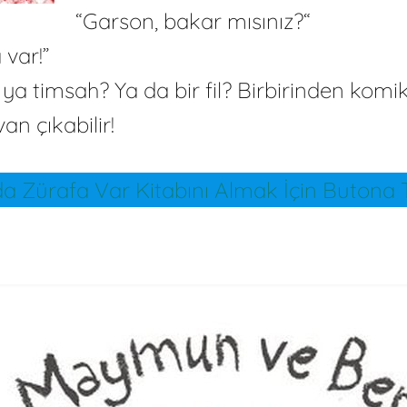
“Garson, bakar mısınız?“
var!”
 ya timsah? Ya da bir fil? Birbirinden komik
an çıkabilir!
 Zürafa Var Kitabını Almak İçin Butona T