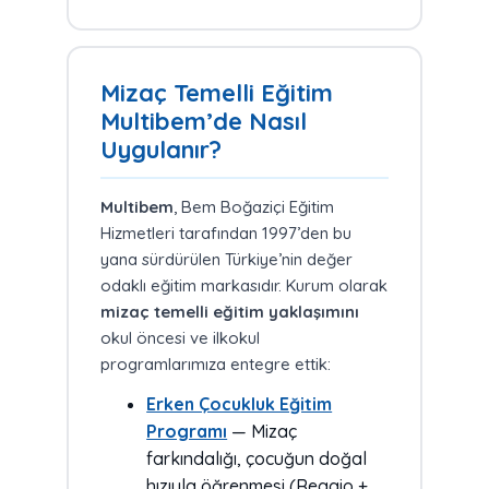
enerjik/sakin).
Karakter
ise
öneririz.
Yukarıdaki “
9 Mizaç Tipi —
doğuştan gelen bir
genetik-
mizacın üzerine aile, eğitim,
Genel Bakış
” bölümünden her
nöral eğilim
olduğu için aynı
çevre, dini-ahlaki değerlerle
tipin detayını okuyabilirsin.
anne-babanın iki çocuğu farklı
inşa edilen
değer sistemidir
.
Mizaç Temelli Eğitim
tip çıkabileceği gibi aynı tip de
Kişilik
ise mizaç + karakter +
Multibem’de Nasıl
çıkabilir. İkinci durumda bile
öğrenilmiş davranışların
Uygulanır?
baskın tip aynı, kanat (wing)
gözlemlenen bütünüdür
.
farklı
olabilir — bu da iki kardeşi
Değerler eğitimi
, mizaç ne
farklı kılar. Mizacın yanı sıra
olursa olsun karakter inşasında
Multibem
, Bem Boğaziçi Eğitim
fiziksel gelişim
ve
akademik
belirleyici rol oynar.
Hizmetleri tarafından 1997’den bu
kazanım gelişimi
de bireysel
yana sürdürülen Türkiye’nin değer
takibi gerektirir.
odaklı eğitim markasıdır. Kurum olarak
mizaç temelli eğitim yaklaşımını
okul öncesi ve ilkokul
programlarımıza entegre ettik:
Erken Çocukluk Eğitim
Programı
— Mizaç
farkındalığı, çocuğun doğal
hızıyla öğrenmesi (Reggio +