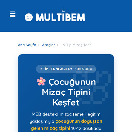
Ana Sayfa
›
Araçlar
›
9 Tip Mizaç Testi
9 TIP · ENNEAGRAM · 108 SORU
Çocuğunun
Mizaç Tipini
Keşfet
MEB destekli mizaç temelli eğitim
yaklaşımıyla
çocuğunun doğuştan
gelen mizaç tipini
10-12 dakikada