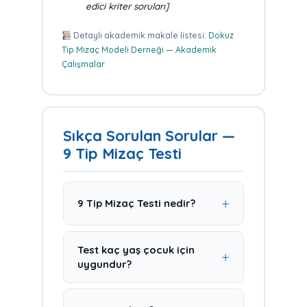
edici kriter soruları]
Detaylı akademik makale listesi:
Dokuz
Tip Mizaç Modeli Derneği — Akademik
Çalışmalar
Sıkça Sorulan Sorular —
9 Tip Mizaç Testi
9 Tip Mizaç Testi nedir?
9 Tip Mizaç Modeli (DTMM /
Enneagram)
, insan kişiliğini
Test kaç yaş çocuk için
doğuştan gelen 9 temel mizaç
uygundur?
eğilimi üzerinden anlamayı
Test,
3-12 yaş aralığındaki
sağlayan bilimsel bir modeldir.
çocukları gözlemleyerek