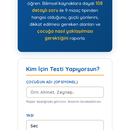
öğren. Bilimsel kaynaklara dayalı
108
detaylı soru
ile 9 mizaç tipinden
hangisi olduğunu, güçlü yönlerini,
dikkat edilmesi gereken alanları ve
çocuğa nasıl yaklaşılması
gerektiğini
raporla.
Kim İçin Testi Yapıyorsun?
ÇOCUĞUN ADI (OPSIYONEL)
Rapor başlığında görünür. Anonim bırakabilirsin.
YAŞI