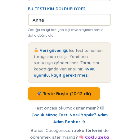
BU TESTI KIM DOLDURUYOR?
Çocuğu en iyi tanıyan kişi cevaplayınca sonuç
daha doğru olur.
Veri güvenliği:
Bu test tamamen
tarayıcında çalışır. Yanıtların
sunucuya gönderilmez. Tarayıcını
kapattığında veriler silinir.
KVKK
uyumlu, kayıt gerektirmez.
Teste Başla (10-12 dk)
Test öncesi okumak ister misin?
Çocuk Mizaç Testi Nasıl Yapılır? Adım
Adım Rehber →
Bonus: Çocuğunuzun
zeka türlerini
de
öğrenmek ister misiniz?
Çoklu Zeka