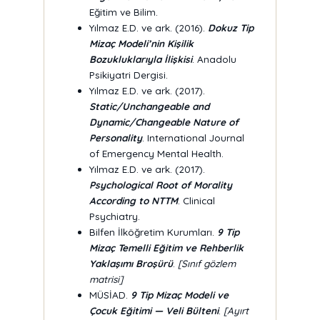
Eğitim ve Bilim.
Yılmaz E.D. ve ark. (2016).
Dokuz Tip
Mizaç Modeli’nin Kişilik
Bozukluklarıyla İlişkisi
. Anadolu
Psikiyatri Dergisi.
Yılmaz E.D. ve ark. (2017).
Static/Unchangeable and
Dynamic/Changeable Nature of
Personality
. International Journal
of Emergency Mental Health.
Yılmaz E.D. ve ark. (2017).
Psychological Root of Morality
According to NTTM
. Clinical
Psychiatry.
Bilfen İlköğretim Kurumları.
9 Tip
Mizaç Temelli Eğitim ve Rehberlik
Yaklaşımı Broşürü
.
[Sınıf gözlem
matrisi]
MÜSİAD.
9 Tip Mizaç Modeli ve
Çocuk Eğitimi — Veli Bülteni
.
[Ayırt