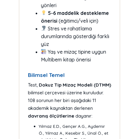
yönleri
5-6 maddelik destekleme
önerisi
(eğitimci/veli için)
Stres ve rahatlama
durumlarında gösterdiği farklı
yüz
Yaş ve mizaç tipine uygun
Multibem kitap önerisi
Bilimsel Temel
Test,
Dokuz Tip Mizaç Modeli (DTMM)
bilimsel çerçevesi üzerine kuruludur.
108 sorunun her biri aşağıdaki 11
akademik kaynaktan derlenen
davranış ölçütlerine
dayanır:
Yılmaz E.D., Gençer A.G., Aydemir
Ö., Yılmaz A., Kesebir S., Ünal Ö., et