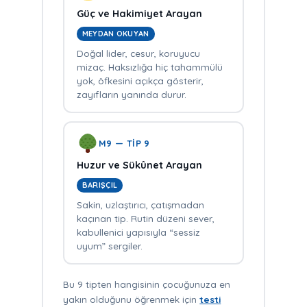
Güç ve Hakimiyet Arayan
MEYDAN OKUYAN
Doğal lider, cesur, koruyucu
mizaç. Haksızlığa hiç tahammülü
yok, öfkesini açıkça gösterir,
zayıfların yanında durur.
M9 — TİP 9
Huzur ve Sükûnet Arayan
BARIŞÇIL
Sakin, uzlaştırıcı, çatışmadan
kaçınan tip. Rutin düzeni sever,
kabullenici yapısıyla “sessiz
uyum” sergiler.
Bu 9 tipten hangisinin çocuğunuza en
yakın olduğunu öğrenmek için
testi