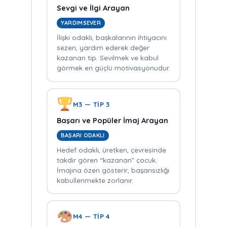
Sevgi ve İlgi Arayan
YARDIMSEVER
İlişki odaklı, başkalarının ihtiyacını
sezen, yardım ederek değer
kazanan tip. Sevilmek ve kabul
görmek en güçlü motivasyonudur.
M3 — TİP 3
Başarı ve Popüler İmaj Arayan
BAŞARI ODAKLI
Hedef odaklı, üretken, çevresinde
takdir gören “kazanan” çocuk.
İmajına özen gösterir, başarısızlığı
kabullenmekte zorlanır.
M4 — TİP 4