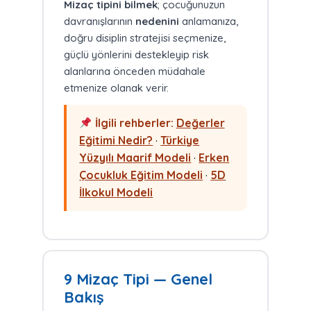
Mizaç tipini bilmek
; çocuğunuzun
davranışlarının
nedenini
anlamanıza,
doğru disiplin stratejisi seçmenize,
güçlü yönlerini destekleyip risk
alanlarına önceden müdahale
etmenize olanak verir.
İlgili rehberler:
Değerler
Eğitimi Nedir?
·
Türkiye
Yüzyılı Maarif Modeli
·
Erken
Çocukluk Eğitim Modeli
·
5D
İlkokul Modeli
9 Mizaç Tipi — Genel
Bakış