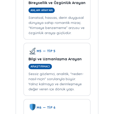
Bireysellik ve Özgünlük Arayan
ANLAM ARAYAN
Sanatsal, hassas, derin duygusal
dünyaya sahip romantik mizaç.
“Kimseye benzememe” arzusu ve
özgünlük arayışı güçlüdür.
M5 — TİP 5
Bilgi ve Uzmanlaşma Arayan
ARAŞTIRMACI
Sessiz gözlemci, analitik, “neden-
nasıl-niçin” sorularıyla büyür.
Yalnız kalmaya ve derinleşmeye
değer veren içe dönük yapı.
M6 — TİP 6