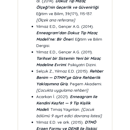
al. (2014).
Dokuz Tip Mizaç
Ölçeği’nin Geçerlik ve Güvenirliği
.
Eğitim ve Bilim, 39(171), 115-137.
[Ölçek ana referansı]
Yılmaz E.D., Gençer A.G. (2014).
Enneagram’dan Dokuz Tip Mizaç
Modeli’ne: Bir Öneri
. Eğitim ve Bilim
Dergisi.
Yılmaz E.D., Gençer A.G. (2011).
Tarihsel bir Sistemin Yeni bir Mizaç
Modeline Evrimi
. Psikiyatri Dizini.
Selçuk Z., Yılmaz E.D. (2015).
Rehber
Benim — DTMM’ye Göre Rehberlik
Yaklaşımına Giriş
. Pegem Akademi.
[Çocukta uygulama rehberi]
Acarkan İ. (2021).
Enneagram ile
Kendini Keşfet — 9 Tip Kişilik
Modeli
. Timaş Yayınları.
[Çocuk
bölümü 9 ayırt edici davranış listesi]
Yılmaz E.D. ve ark. (2015).
DTMÖ
Ergen Formu ve DEHB ile İlişkisi
.