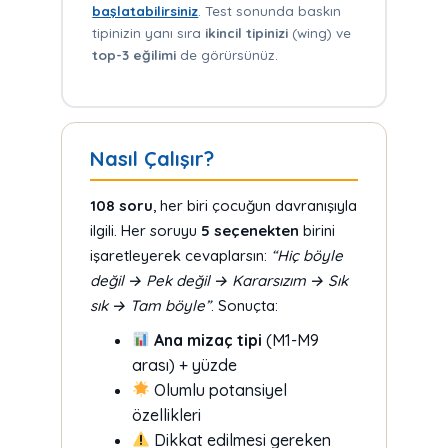
başlatabilirsiniz
. Test sonunda baskın
tipinizin yanı sıra
ikincil tipinizi
(wing) ve
top-3 eğilimi
de görürsünüz.
Nasıl Çalışır?
108 soru
, her biri çocuğun davranışıyla
ilgili. Her soruyu
5 seçenekten
birini
işaretleyerek cevaplarsın:
“Hiç böyle
değil → Pek değil → Kararsızım → Sık
sık → Tam böyle”
. Sonuçta:
Ana mizaç tipi
(M1-M9
arası) + yüzde
Olumlu potansiyel
özellikleri
Dikkat edilmesi gereken