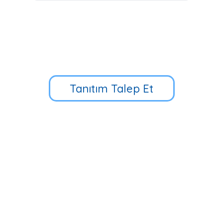
Tanıtım Talep Et
Küçük Çamlıca Cd. No:39, 34696
Üsküdar/İstanbul
90 216 318 88 34
Hızlı Erişim
Multibem Yayınları
Erken Çocukluk Eğitim Programı