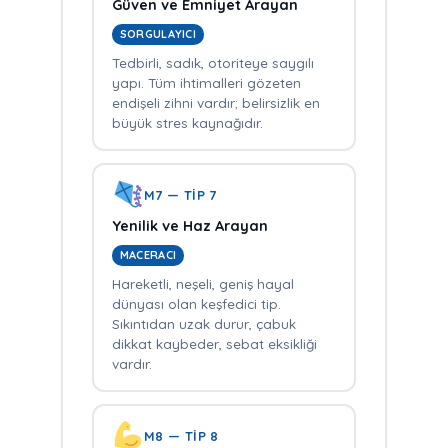
Güven ve Emniyet Arayan
SORGULAYICI
Tedbirli, sadık, otoriteye saygılı
yapı. Tüm ihtimalleri gözeten
endişeli zihni vardır; belirsizlik en
büyük stres kaynağıdır.
M7 — TİP 7
Yenilik ve Haz Arayan
MACERACI
Hareketli, neşeli, geniş hayal
dünyası olan keşfedici tip.
Sıkıntıdan uzak durur, çabuk
dikkat kaybeder, sebat eksikliği
vardır.
M8 — TİP 8