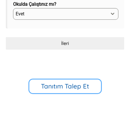
Okulda Çalıştınız mı?
Evet
İleri
Tanıtım Talep Et
Küçük Çamlıca Cd. No:39, 34696
Üsküdar/İstanbul
90 216 318 88 34