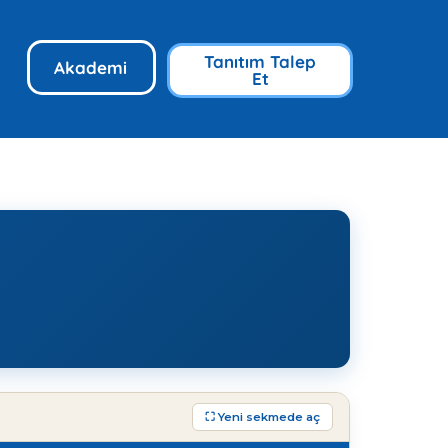
Tanıtım Talep
Akademi
Et
⛶ Yeni sekmede aç