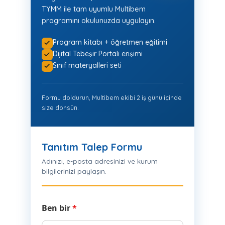
TYMM ile tam uyumlu Multibem
programını okulunuzda uygulayın.
Program kitabı + öğretmen eğitimi
Dijital Tebeşir Portalı erişimi
Sınıf materyalleri seti
Formu doldurun, Multibem ekibi 2 iş günü içinde
size dönsün.
Tanıtım Talep Formu
Adınızı, e-posta adresinizi ve kurum
bilgilerinizi paylaşın.
Ben bir
*