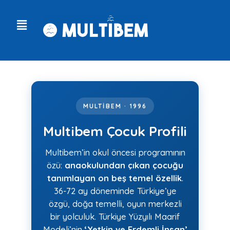
MULTIBEM · 1996
Multibem Çocuk Profili
Multibem’in okul öncesi programının
özü:
anaokulundan çıkan çocuğu
tanımlayan on beş temel özellik
.
36-72 ay döneminde Türkiye’ye
özgü, doğa temelli, oyun merkezli
bir yolculuk. Türkiye Yüzyılı Maarif
Modeli’nin
‘Yetkin ve Erdemli İnsan’