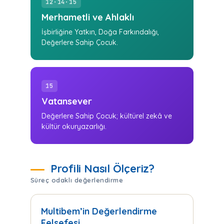
12·14·15
Merhametli ve Ahlaklı
İşbirliğine Yatkın, Doğa Farkındalığı,
Değerlere Sahip Çocuk.
15
Vatansever
Değerlere Sahip Çocuk; kültürel zekâ ve
kültür okuryazarlığı.
Profili Nasıl Ölçeriz?
Süreç odaklı değerlendirme
Multibem’in Değerlendirme
Felsefesi