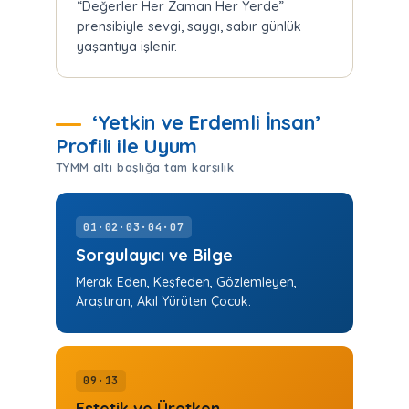
“Değerler Her Zaman Her Yerde”
prensibiyle sevgi, saygı, sabır günlük
yaşantıya işlenir.
‘Yetkin ve Erdemli İnsan’
Profili ile Uyum
TYMM altı başlığa tam karşılık
01·02·03·04·07
Sorgulayıcı ve Bilge
Merak Eden, Keşfeden, Gözlemleyen,
Araştıran, Akıl Yürüten Çocuk.
09·13
Estetik ve Üretken