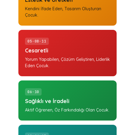
Kendini İfade Eden, Tasarım Oluşturan
Çocuk.
05·08·11
Cesaretli
Yorum Yapabilen, Çözüm Geliştiren, Liderlik
Eden Çocuk.
06·10
Sağlıklı ve İradeli
Aktif Öğrenen, Öz Farkındalığı Olan Çocuk.