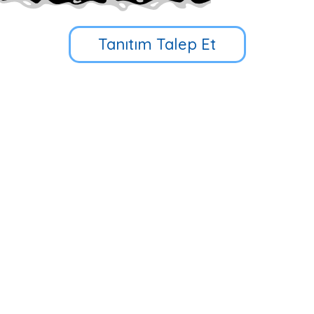
Tanıtım Talep Et
Küçük Çamlıca Cd. No:39, 34696
Üsküdar/İstanbul
90 216 318 88 34
Hızlı Erişim
Multibem Yayınları
Erken Çocukluk Eğitim Programı
İlkokul 5D Eğitim Programı
Multibem Okulları
Evde Multibem