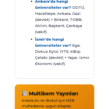
Ankara'da hangi
üniversiteler var?
ODTÜ,
Hacettepe, Ankara, Gazi
(devlet) + Bilkent, TOBB,
Atılım, Başkent, Çankaya
(vakıf).
İzmir'de hangi
üniversiteler var?
Ege,
Dokuz Eylül, İYTE, Kâtip
Çelebi (devlet) + Yaşar, İzmir
Ekonomi (vakıf).
Multibem Yayınları
Anaokulu ve ilkokul için MEB
müfredatına uygun kitaplar,