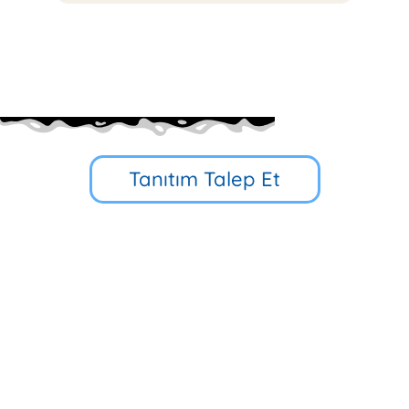
Tanıtım Talep Et
Küçük Çamlıca Cd. No:39, 34696
Üsküdar/İstanbul
90 216 318 88 34
Hızlı Erişim
Multibem Yayınları
Erken Çocukluk Eğitim Programı