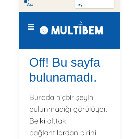
Ara
aç