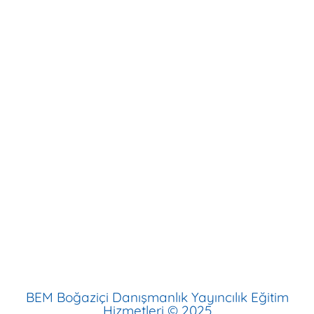
İlkokul 5D Eğitim Programı
Multibem Okulları
Evde Multibem
Multibem
Hakkımızda
İletişim
İnsan Kaynakları
Aydınlatma Metni
Çerez Politikası
BEM Boğaziçi Danışmanlık Yayıncılık Eğitim
Hizmetleri © 2025