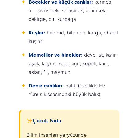
Böcekler ve küçük canlılar:
karınca,
arı, sivrisinek, karasinek, örümcek,
çekirge, bit, kurbağa
Kuşlar:
hüdhüd, bıldırcın, karga, ebabil
kuşları
Memeliler ve binekler:
deve, at, katır,
eşek, koyun, keçi, sığır, köpek, kurt,
aslan, fil, maymun
Deniz canlıları:
balık (özellikle Hz.
Yunus kıssasındaki büyük balık)
Çocuk Notu
Bilim insanları yeryüzünde