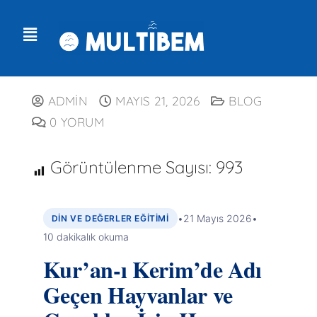
ADMIN
MAYIS 21, 2026
BLOG
0 YORUM
Görüntülenme Sayısı:
993
•
21 Mayıs 2026
•
DIN VE DEĞERLER EĞITIMI
10 dakikalık okuma
Kur’an-ı Kerim’de Adı
Geçen Hayvanlar ve