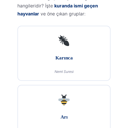
hangileridir? İşte
kuranda ismi geçen
hayvanlar
ve öne çıkan gruplar:
Karınca
Neml Suresi
Arı