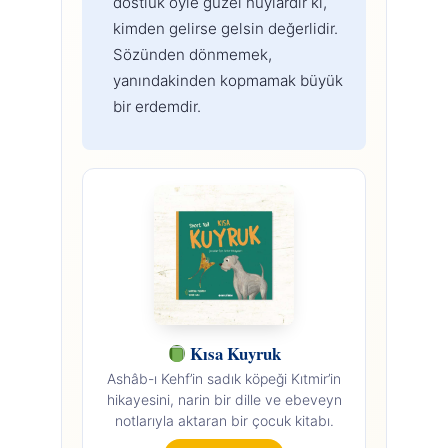
dostluk öyle güzel huylardır ki,
kimden gelirse gelsin değerlidir.
Sözünden dönmemek,
yanındakinden kopmamak büyük
bir erdemdir.
Kısa Kuyruk
Ashâb-ı Kehf’in sadık köpeği Kıtmir’in
hikayesini, narin bir dille ve ebeveyn
notlarıyla aktaran bir çocuk kitabı.