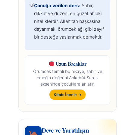
Çocuğa verilen ders:
Sabır,
dikkat ve düzen; en güzel ahlaki
niteliklerdir. Allah’tan başkasına
dayanmak, örümcek ağı gibi zayıf
bir desteğe yaslanmak demektir.
Uzun Bacaklar
Örümcek temalı bu hikaye, sabır ve
emeğin değerini Ankebût Suresi
ekseninde çocuklara anlatır.
Kitabı İncele →
Deve ve Yaratılışın