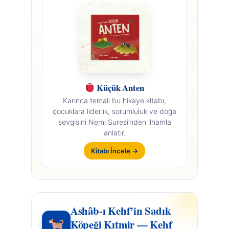
Küçük Anten
Karınca temalı bu hikaye kitabı,
çocuklara liderlik, sorumluluk ve doğa
sevgisini Neml Suresi’nden ilhamla
anlatır.
Kitabı İncele →
Ashâb-ı Kehf’in Sadık
Köpeği Kıtmir — Kehf