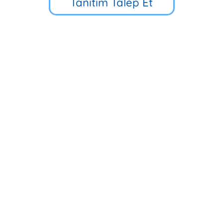
Tanıtım Talep Et
Küçük Çamlıca Cd. No:39, 34696
Üsküdar/İstanbul
90 216 318 88 34
Hızlı Erişim
Multibem Yayınları
Erken Çocukluk Eğitim Programı
İlkokul 5D Eğitim Programı
Multibem Okulları
Evde Multibem
Multibem