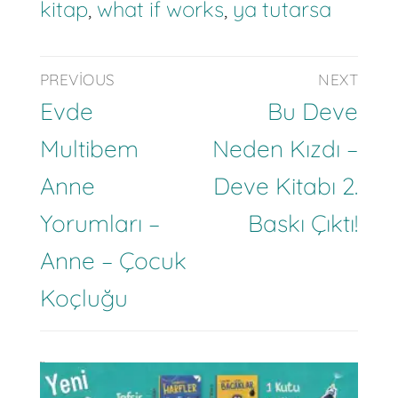
kitap
,
what if works
,
ya tutarsa
PREVIOUS
NEXT
Evde
Bu Deve
Multibem
Neden Kızdı –
Anne
Deve Kitabı 2.
Yorumları –
Baskı Çıktı!
Anne – Çocuk
Koçluğu
İlgili Yazılar