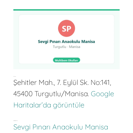
Nerededir?
Şehitler Mah., 7. Eylül Sk. No:141,
45400 Turgutlu/Manisa.
Google
Haritalar’da görüntüle
İletişim Bilgileri Nelerdir?
Sevgi Pınarı Anaokulu Manisa