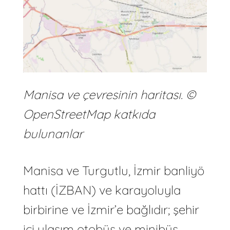
Manisa ve çevresinin haritası. ©
OpenStreetMap katkıda
bulunanlar
Manisa ve Turgutlu, İzmir banliyö
hattı (İZBAN) ve karayoluyla
birbirine ve İzmir’e bağlıdır; şehir
içi ulaşım otobüs ve minibüs