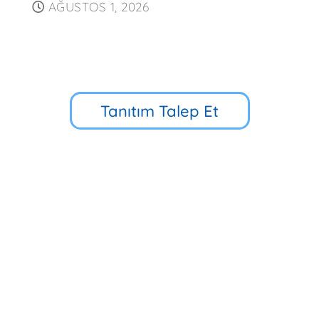
AĞUSTOS 1, 2026
Tanıtım Talep Et
Küçük Çamlıca Cd. No:39, 34696
Üsküdar/İstanbul
90 216 318 88 34
Hızlı Erişim
Multibem Yayınları
Erken Çocukluk Eğitim Programı
İlkokul 5D Eğitim Programı