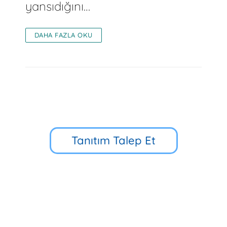
yansıdığını…
DAHA FAZLA OKU
Tanıtım Talep Et
Küçük Çamlıca Cd. No:39, 34696
Üsküdar/İstanbul
90 216 318 88 34