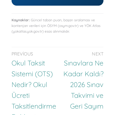
Kaynaklar:
Güncel taban puan, başarı sıralaması ve
kontenjan verileri için ÖSYM (osym.gov.tr) ve YÖK Atlas
(yokatlas.yok.gov.tr) esas alınmalıdır.
PREVIOUS
NEXT
Okul Taksit
Sınavlara Ne
Sistemi (OTS)
Kadar Kaldı?
Nedir? Okul
2026 Sınav
Ücreti
Takvimi ve
Taksitlendirme
Geri Sayım