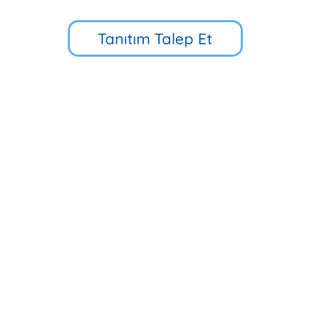
Tanıtım Talep Et
Küçük Çamlıca Cd. No:39, 34696
Üsküdar/İstanbul
90 216 318 88 34
Hızlı Erişim
Multibem Yayınları
Erken Çocukluk Eğitim Programı
İlkokul 5D Eğitim Programı
Multibem Okulları
Evde Multibem