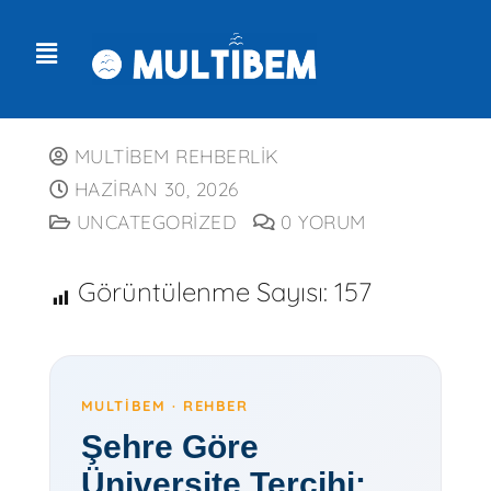
MULTIBEM REHBERLIK
HAZIRAN 30, 2026
UNCATEGORIZED
0 YORUM
Görüntülenme Sayısı:
157
MULTIBEM · REHBER
Şehre Göre
Üniversite Tercihi: