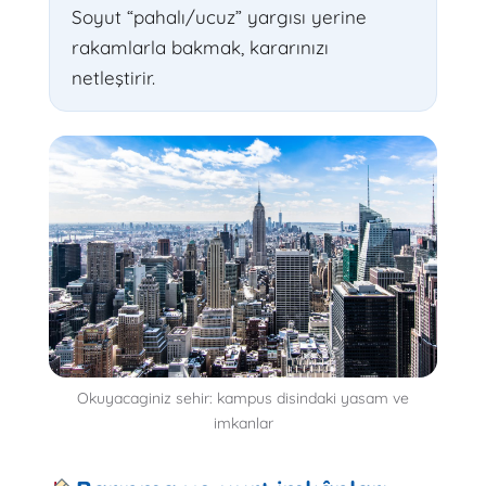
Soyut “pahalı/ucuz” yargısı yerine
rakamlarla bakmak, kararınızı
netleştirir.
Okuyacaginiz sehir: kampus disindaki yasam ve
imkanlar