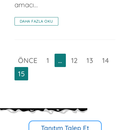
amacı…
DAHA FAZLA OKU
ÖNCE
1
…
12
13
14
15
Tanıtım Talep Et