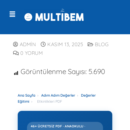
ADMIN
KASIM 13, 2025
BLOG
0 YORUM
Görüntülenme Sayısı:
5.690
Ana Sayfa
›
Adım Adım Değerler
›
Değerler
Eğitimi
›
Etkinlikleri PDF
46+ ÜCRETSIZ PDF · ANAOKULU ·