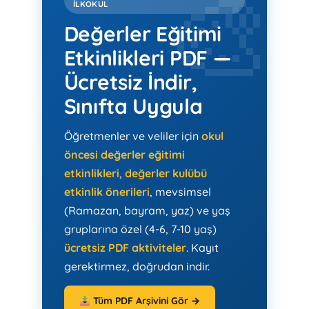
İLKOKUL
Değerler Eğitimi
Etkinlikleri PDF —
Ücretsiz İndir,
Sınıfta Uygula
Öğretmenler ve veliler için
okul
öncesi değerler eğitimi
etkinlikleri
,
değerler kulübü
etkinlik önerileri
, mevsimsel
(Ramazan, bayram, yaz) ve yaş
gruplarına özel (4-6, 7-10 yaş)
ücretsiz PDF aktiviteler
. Kayıt
gerektirmez, doğrudan indir.
Tüm PDF Arşivini Gör →