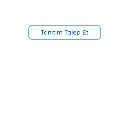
Tanıtım Talep Et
Küçük Çamlıca Cd. No:39, 34696
Üsküdar/İstanbul
90 216 318 88 34
Hızlı Erişim
Multibem Yayınları
Erken Çocukluk Eğitim Programı
İlkokul 5D Eğitim Programı
Multibem Okulları