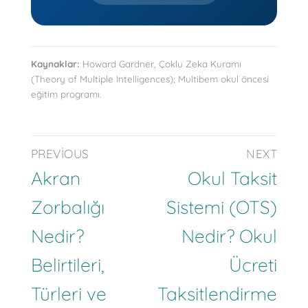
Kaynaklar:
Howard Gardner, Çoklu Zeka Kuramı
(Theory of Multiple Intelligences); Multibem okul öncesi
eğitim programı.
PREVIOUS
NEXT
Akran
Okul Taksit
Zorbalığı
Sistemi (OTS)
Nedir?
Nedir? Okul
Belirtileri,
Ücreti
Türleri ve
Taksitlendirme