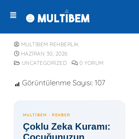
MULTIBEM REHBERLIK
HAZIRAN 30, 2026
UNCATEGORIZED
0 YORUM
Görüntülenme Sayısı:
107
MULTIBEM · REHBER
Çoklu Zeka Kuramı:
Çocuğunuzun