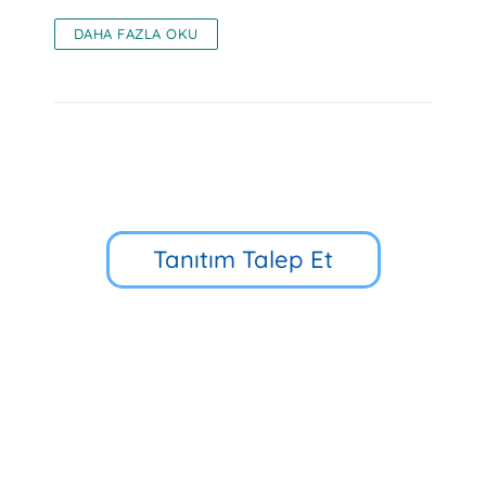
DAHA FAZLA OKU
Tanıtım Talep Et
Küçük Çamlıca Cd. No:39, 34696
Üsküdar/İstanbul
90 216 318 88 34
Hızlı Erişim
Multibem Yayınları