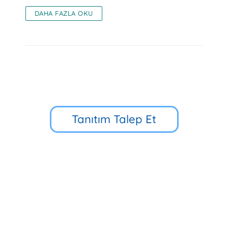
DAHA FAZLA OKU
Tanıtım Talep Et
Küçük Çamlıca Cd. No:39, 34696
Üsküdar/İstanbul
90 216 318 88 34
Hızlı Erişim
Multibem Yayınları